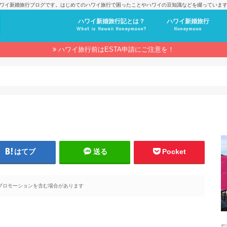
ワイ新婚旅行ブログです。はじめてのハワイ旅行で困ったことやハワイの豆知識などを綴っていま
ハワイ新婚旅行記とは？
ハワイ新婚旅行
What is Hawaii Honeymoon?
Honeymoon
ハワイ旅行前はESTA申請にご注意を！
はてブ
送る
Pocket
プロモーションを含む場合があります