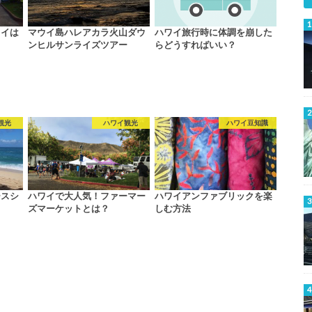
ワイは
マウイ島ハレアカラ火山ダウ
ハワイ旅行時に体調を崩した
！
ンヒルサンライズツアー
らどうすればいい？
観光
ハワイ観光
ハワイ豆知識
ースシ
ハワイで大人気！ファーマー
ハワイアンファブリックを楽
ズマーケットとは？
しむ方法