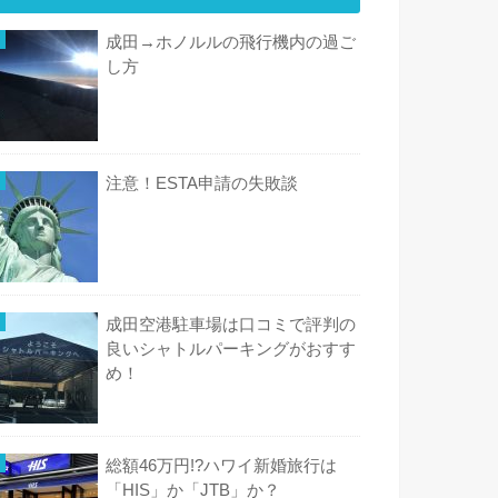
成田→ホノルルの飛行機内の過ご
し方
注意！ESTA申請の失敗談
成田空港駐車場は口コミで評判の
良いシャトルパーキングがおすす
め！
総額46万円!?ハワイ新婚旅行は
「HIS」か「JTB」か？