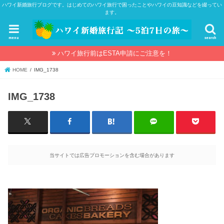
ハワイ新婚旅行ブログです。はじめてのハワイ旅行で困ったことやハワイの豆知識などを綴ってい
ます。
menu
search
ハワイ旅行前はESTA申請にご注意を！
HOME
IMG_1738
IMG_1738
当サイトでは広告プロモーションを含む場合があります