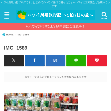
ハワイ新婚旅行ブログです。はじめてのハワイ旅行で困ったことやハワイの豆知識などを綴ってい
ます。
menu
search
ハワイ旅行前はESTA申請にご注意を！
HOME
IMG_1589
IMG_1589
当サイトでは広告プロモーションを含む場合があります