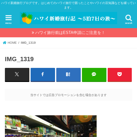
ハワイ新婚旅行ブログです。はじめてのハワイ旅行で困ったことやハワイの豆知識などを綴ってい
ます。
menu
search
ハワイ旅行前はESTA申請にご注意を！
HOME
IMG_1319
IMG_1319
当サイトでは広告プロモーションを含む場合があります