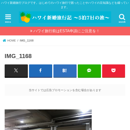
ハワイ新婚旅行ブログです。はじめてのハワイ旅行で困ったことやハワイの豆知識などを綴ってい
ます。
menu
search
ハワイ旅行前はESTA申請にご注意を！
HOME
IMG_1168
IMG_1168
当サイトでは広告プロモーションを含む場合があります