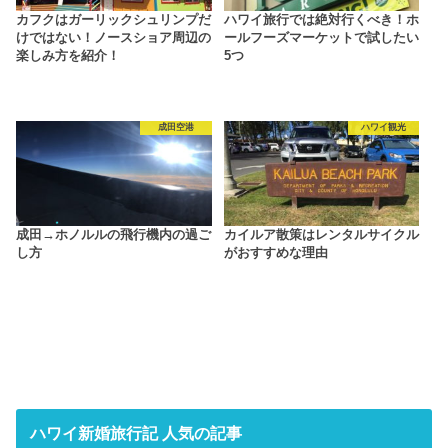
カフクはガーリックシュリンプだ
ハワイ旅行では絶対行くべき！ホ
けではない！ノースショア周辺の
ールフーズマーケットで試したい
楽しみ方を紹介！
5つ
成田空港
ハワイ観光
成田→ホノルルの飛行機内の過ご
カイルア散策はレンタルサイクル
し方
がおすすめな理由
ハワイ新婚旅行記 人気の記事