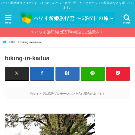
ハワイ新婚旅行ブログです。はじめてのハワイ旅行で困ったことやハワイの豆知識などを綴ってい
ます。
menu
search
ハワイ旅行前はESTA申請にご注意を！
HOME
biking-in-kailua
biking-in-kailua
当サイトでは広告プロモーションを含む場合があります