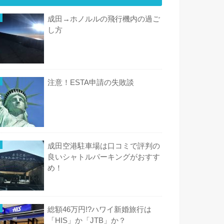
成田→ホノルルの飛行機内の過ご
し方
注意！ESTA申請の失敗談
成田空港駐車場は口コミで評判の
良いシャトルパーキングがおすす
め！
総額46万円!?ハワイ新婚旅行は
「HIS」か「JTB」か？