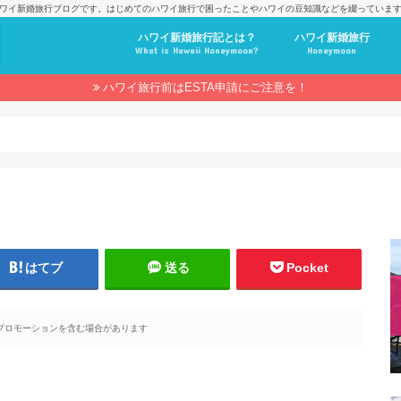
ワイ新婚旅行ブログです。はじめてのハワイ旅行で困ったことやハワイの豆知識などを綴っていま
ハワイ新婚旅行記とは？
ハワイ新婚旅行
What is Hawaii Honeymoon?
Honeymoon
ハワイ旅行前はESTA申請にご注意を！
はてブ
送る
Pocket
プロモーションを含む場合があります