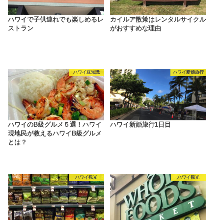
ハワイで子供連れでも楽しめるレ
カイルア散策はレンタルサイクル
ストラン
がおすすめな理由
ハワイ豆知識
ハワイ新婚旅行
ハワイのB級グルメ５選！ハワイ
ハワイ新婚旅行1日目
現地民が教えるハワイB級グルメ
とは？
ハワイ観光
ハワイ観光