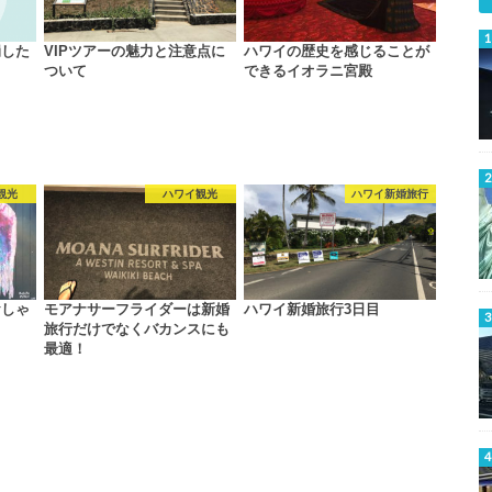
崩した
VIPツアーの魅力と注意点に
ハワイの歴史を感じることが
ついて
できるイオラニ宮殿
観光
ハワイ観光
ハワイ新婚旅行
おしゃ
モアナサーフライダーは新婚
ハワイ新婚旅行3日目
旅行だけでなくバカンスにも
最適！