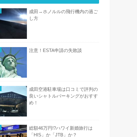
成田→ホノルルの飛行機内の過ご
し方
注意！ESTA申請の失敗談
成田空港駐車場は口コミで評判の
良いシャトルパーキングがおすす
め！
総額46万円!?ハワイ新婚旅行は
「HIS」か「JTB」か？