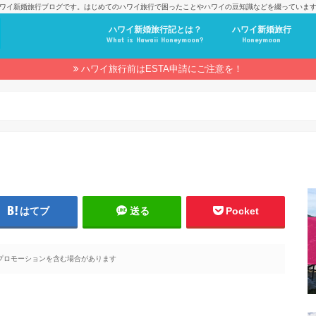
ワイ新婚旅行ブログです。はじめてのハワイ旅行で困ったことやハワイの豆知識などを綴っていま
ハワイ新婚旅行記とは？
ハワイ新婚旅行
What is Hawaii Honeymoon?
Honeymoon
ハワイ旅行前はESTA申請にご注意を！
はてブ
送る
Pocket
プロモーションを含む場合があります