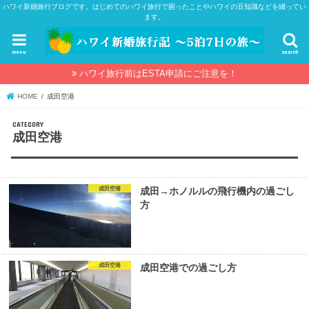
ハワイ新婚旅行ブログです。はじめてのハワイ旅行で困ったことやハワイの豆知識などを綴ってい
ます。
menu
search
ハワイ旅行前はESTA申請にご注意を！
HOME
成田空港
成田空港
成田空港
成田→ホノルルの飛行機内の過ごし
方
成田空港
成田空港での過ごし方